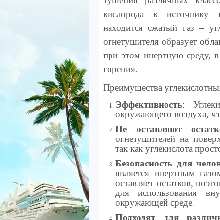
тушения различных класс
кислорода к источнику г
находится сжатый газ – уг
огнетушителя образует облак
при этом инертную среду, в
горения.
Преимущества углекислотны
Эффективность
: Углек
окружающего воздуха, чт
Не оставляют остатк
огнетушителей на поверх
так как углекислота прост
Безопасность для чел
является инертным газо
оставляет остатков, поэт
для использования вн
окружающей среде.
Подходят для различ