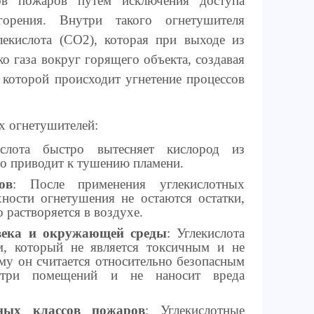
ов пожаров путём исключения доступа
орения. Внутри такого огнетушителя
лекислота (CO2), которая при выходе из
о газа вокруг горящего объекта, создавая
 которой происходит угнетение процессов
х огнетушителей:
ислота быстро вытесняет кислород из
о приводит к тушению пламени.
ов
: После применения углекислотных
ности огнетушения не остаются остатки,
о растворяется в воздухе.
овека и окружающей среды
: Углекислота
м, который не является токсичным и не
ому он считается относительно безопасным
утри помещений и не наносит вреда
ных классов пожаров
: Углекислотные