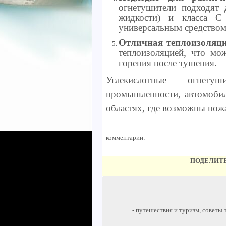
огнетушители подходят 
жидкости) и класса C 
универсальным средством
Отличная теплоизоляц
теплоизоляцией, что мо
горения после тушения.
Углекислотные огнет
промышленности, автомобил
областях, где возможны пож
комментарии:
ПОДЕЛИТЕ
- путешествия и туризм, советы