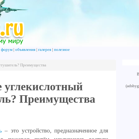
|
форум
|
объявления
|
галерея
|
полезное
нетушитель? Преимущества
В
е углекислотный
(adsbyg
ль? Преимущества
ь
– это устройство, предназначенное для