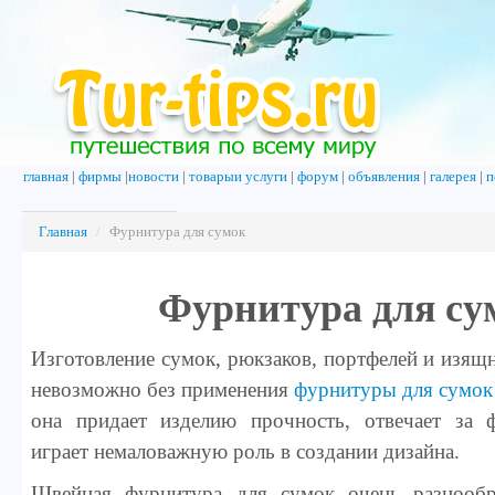
главная
|
фирмы
|
новости
|
товарыи услуги
|
форум
|
объявления
|
галерея
|
п
Главная
/
Фурнитура для сумок
Фурнитура для су
Изготовление сумок, рюкзаков, портфелей и изящ
невозможно без применения
фурнитуры для сумок
она придает изделию прочность, отвечает за 
играет немаловажную роль в создании дизайна.
Швейная фурнитура для сумок очень разнообр