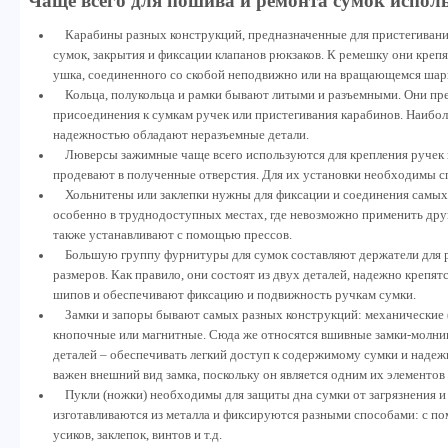
Чаще всего для пошива и ремонта сумок испол
Карабины разных конструкций, предназначенные для пристегивани
сумок, закрытия и фиксации клапанов рюкзаков. К ремешку они креп
ушка, соединенного со скобой неподвижно или на вращающемся шар
Кольца, полукольца и рамки бывают литыми и разъемными. Они пр
присоединения к сумкам ручек или пристегивания карабинов. Наибо
надежностью обладают неразъемные детали.
Люверсы зажимные чаще всего используются для крепления ручек 
продевают в полученные отверстия. Для их установки необходимы с
Хольнитены или заклепки нужны для фиксации и соединения самых 
особенно в труднодоступных местах, где невозможно применить дру
также устанавливают с помощью прессов.
Большую группу фурнитуры для сумок составляют держатели для р
размеров. Как правило, они состоят из двух деталей, надежно крепя
шипов и обеспечивают фиксацию и подвижность ручкам сумки.
Замки и запоры бывают самых разных конструкций: механические 
кнопочные или магнитные. Сюда же относятся вшивные замки-молнии
деталей – обеспечивать легкий доступ к содержимому сумки и надежн
важен внешний вид замка, поскольку он является одним их элементов
Пукли (ножки) необходимы для защиты дна сумки от загрязнения и 
изготавливаются из металла и фиксируются разными способами: с 
усиков, заклепок, винтов и т.д.