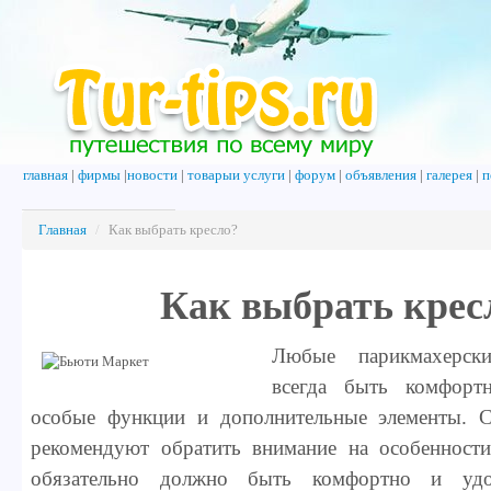
главная
|
фирмы
|
новости
|
товарыи услуги
|
форум
|
объявления
|
галерея
|
п
Главная
/
Как выбрать кресло?
Как выбрать крес
Любые парикмахерск
всегда быть комфорт
особые функции и дополнительные элементы. С
рекомендуют обратить внимание на особенности
обязательно должно быть комфортно и удо