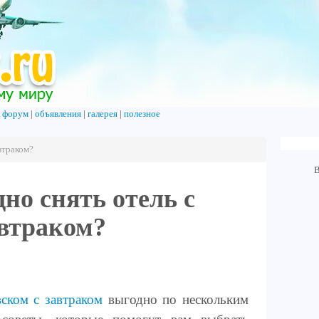
|
форум
|
объявления
|
галерея
|
полезное
втраком?
В
но снять отель с
втраком?
вском с завтраком
выгодно по нескольким