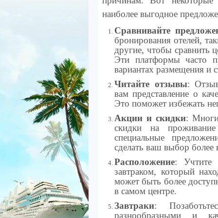
причинам. Вот некоторые
наиболее выгодное предложе
Сравнивайте предложе
бронирования отелей, так
другие, чтобы сравнить ц
Эти платформы часто п
вариантах размещения и 
Читайте отзывы
: Отзы
вам представление о каче
Это поможет избежать не
Акции и скидки
: Многи
скидки на проживание
специальные предложен
сделать ваш выбор более
Расположение
: Учтите 
завтраком, который нахо
может быть более доступ
в самом центре.
Завтраки
: Позаботьт
разнообразными и ка