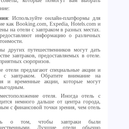
 советы, которые помогут вам выбрать
ние:
ния
: Используйте онлайн-платформы для
ие как Booking.com, Expedia, Hotels.com и
ены на отели с завтраком в разных местах.
редоставляют информацию о различных
стоимости.
вы других путешественников могут дать
стве завтраков, предоставляемых в отеле.
приятных сюрпризов.
е отели предлагают специальные акции и
 с завтраком. Обратите внимание на
ия и временные акции, которые могут
 выгодным.
местоположение отеля. Иногда отель с
дится немного дальше от центра города,
ным с финансовой точки зрения, чем отель
есь о том, чтобы завтраки были
чественными. Лучшие отели обычно