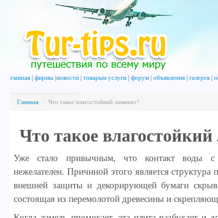
главная
|
фирмы
|
новости
|
товарыи услуги
|
форум
|
объявления
|
галерея
|
п
Главная
/
Что такое влагостойкий ламинат?
Что такое влагостойкий
Уже стало привычным, что контакт воды с 
нежелателен. Причиной этого является структура 
внешней защиты и декорирующей бумаги скрыв
состоящая из перемолотой древесины и скрепляюще
Когда ламель промокает, эта плита разбухает и д