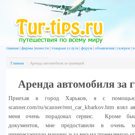
главная
|
фирмы
|
новости
|
товарыи услуги
|
форум
|
объявления
|
галерея
|
п
Главная
/
Аренда автомобиля за границей
Аренда автомобиля за 
Приехав в город Харьков, я с помощью са
scanner.com/ru/scanner/rent_car_kharkov.htm взял а
меня очень порадовал сервис. Кроме быс
документов, мне предоставили в очень х
интересующую машину и за весьма приемлемую оп