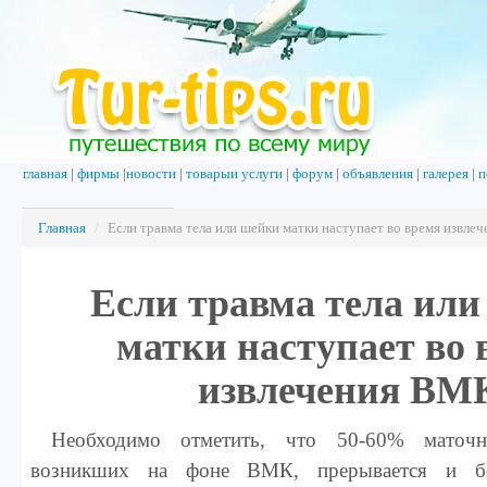
главная
|
фирмы
|
новости
|
товарыи услуги
|
форум
|
объявления
|
галерея
|
п
Главная
/
Если травма тела или шейки матки наступает во время извл
Если травма тела ил
матки наступает во 
извлечения ВМ
Необходимо отметить, что 50-60% маточны
возникших на фоне ВМК, прерывается и 