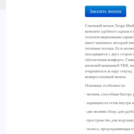
Заказать звонок
Спальный мешок Tengu Mark
комплект удобного одеяла и
теплоизоляционными характ
имеет капюшон, который нак
тепловые потери. Есть возм
находящиеся у двух сторон 
обеспечения комфорта. Глав
японской компанией YKK, и
открываться за пару секунд.
компрессионный мешок.
Основные особенности:
- молния, способная быстро 
- кармашек из сетки внутри 
- две молнии сбоку для удобн
- пространство для подушки
- полоса, предохраняющая от