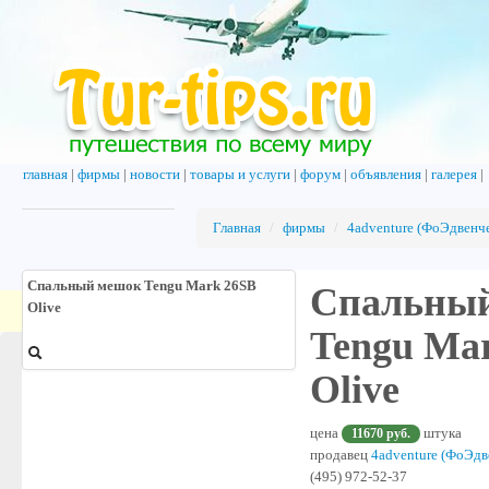
главная
|
фирмы
|
новости
|
товары и услуги
|
форум
|
объявления
|
галерея
|
Главная
/
фирмы
/
4adventure (ФоЭдвенч
Спальный мешок Tengu Mark 26SB
Спальны
Olive
Tengu Ma
Olive
цена
11670 руб.
штука
продавец
4adventure (ФоЭдв
(495) 972-52-37