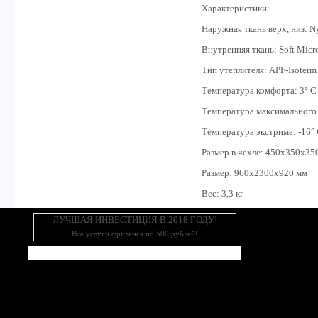
Характеристики:
Наружная ткань верх, низ: 
Внутренняя ткань: Soft Micr
Тип утеплителя: APF-Isoterm
Температура комфорта: 3° C
Температура максимального 
Температура экстрима: -16°
Размер в чехле: 450х350x35
Размер: 960x2300x920 мм
Вес: 3,3 кг
ЛУЧШАЯ ИНВЕСТИЦИЯ В 2018 ГОДУ!
Все услуги фриланса по 500 рублей!