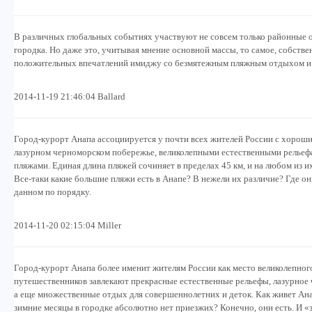
В различных глобальных событиях участвуют не совсем только районные о
городка. Но даже это, учитывая мнение основной массы, то самое, собств
положительных впечатлений имиджу со безмятежным пляжным отдыхом и 
2014-11-19 21:46:04 Ballard
Город-курорт Анапа ассоциируется у почти всех жителей России с хорош
лазурном черноморском побережье, великолепными естественными рельеф
пляжами. Единая длина пляжей сочиняет в пределах 45 км, и на любом из 
Все-таки какие большие пляжи есть в Анапе? В нежели их различие? Где о
данном по порядку.
2014-11-20 02:15:04 Miller
Город-курорт Анапа более именит жителям России как место великолепног
путешественников завлекают прекрасные естественные рельефы, лазурное 
а еще множественные отдых для совершеннолетних и деток. Как живет Ана
зимние месяцы в городке абсолютно нет приезжих? Конечно, они есть. И 