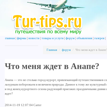
главная
|
фирмы
|
новости
|
товары и услуги
|
форум
|
объявления
|
галерея
|
Главная
/
форум
/
Что меня ждет в Анапе
Что меня ждет в Анапе?
Анапа — это не столько город-курорт, привлекающий путешественников 
лазурным побережьем и величием природы. Данное к тому же культурный ц
и под конец курортного сезона радующий приезжих праздничными днями 
ждет?
2014-11-19 12:07:04 Carter