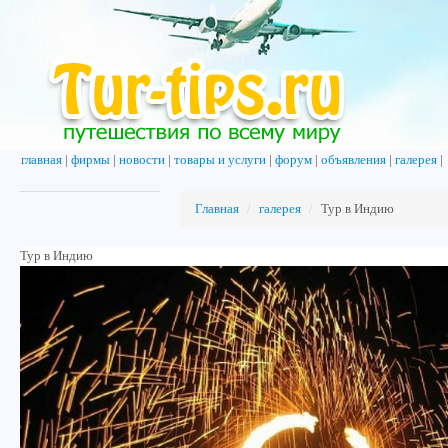
главная
|
фирмы
|
новости
|
товары и услуги
|
форум
|
объявления
|
галерея
|
Главная
/
галерея
/
Тур в Индию
Тур в Индию