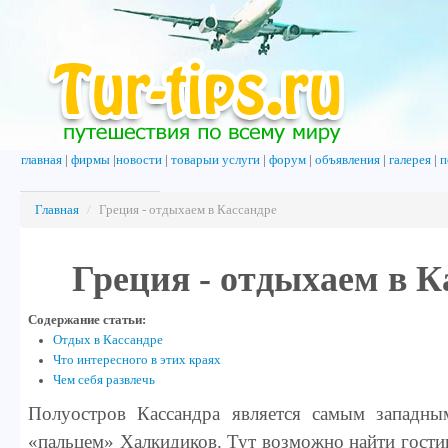
главная
|
фирмы
|
новости
|
товарыи услуги
|
форум
|
объявления
|
галерея
|
п
Главная
/
Греция - отдыхаем в Кассандре
Греция - отдыхаем в К
Содержание статьи:
Отдых в Кассандре
Что интересного в этих краях
Чем себя развлечь
Полуостров Кассандра является самым западны
«пальцем» Халкидиков. Тут возможно найти гости