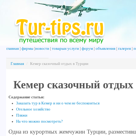
главная
|
фирмы
|
новости
|
товарыи услуги
|
форум
|
объявления
|
галерея
|
п
Главная
/
Кемер сказочный отдых в Турции
Кемер сказочный отдых
Содержание статьи:
Заказать тур в Кемер и ни о чем не беспокоиться
Отельное хозяйство
Пляжи
На что можно посмотреть?
Одна из курортных жемчужин Турции, разместивш