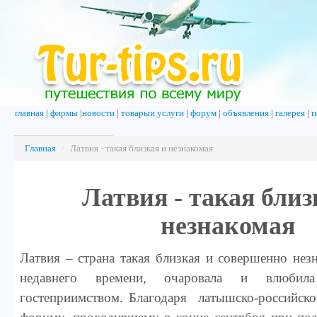
главная
|
фирмы
|
новости
|
товарыи услуги
|
форум
|
объявления
|
галерея
|
п
Главная
/
Латвия - такая близкая и незнакомая
Латвия - такая близ
незнакомая
Латвия – страна такая близкая и совершенно нез
недавнего времени, очаровала и влюби
гостеприимством. Благодаря латышско-российск