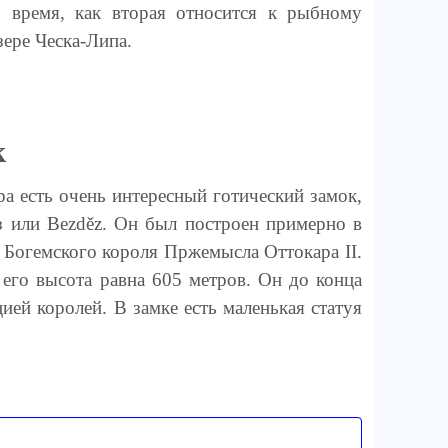
о время, как вторая относится к рыбному
зере Ческа-Липа.
к
ра есть очень интересный готический замок,
з или Bezděz. Он был построен примерно в
Богемского короля Пржемысла Оттокара II.
 его высота равна 605 метров. Он до конца
ией королей. В замке есть маленькая статуя