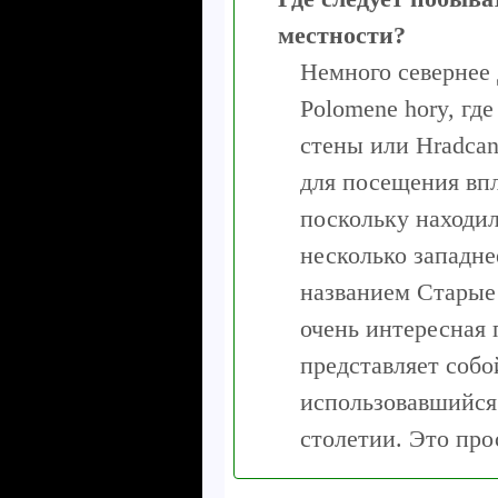
местности?
Немного севернее
Polomene hory, гд
стены или Hradcan
для посещения впл
поскольку находил
несколько западне
названием Старые 
очень интересная 
представляет собо
использовавшийся 
столетии. Это про