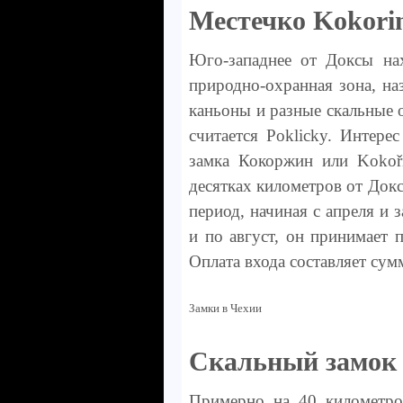
Местечко Kokori
Юго-западнее от Доксы на
природно-охранная зона, на
каньоны и разные скальные 
считается Poklicky. Интере
замка Кокоржин или Kokoří
десятках километров от Докс
период, начиная с апреля и 
и по август, он принимает п
Оплата входа составляет су
Замки в Чехии
Скальный замок
Примерно на 40 километро