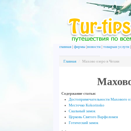
главная
|
фирмы
|
новости
|
товарыи услуги
Главная
/
Махово озеро в Чехии
Махово
Содержание статьи:
Достопримечательности Махового о
Местечко Kokorinsko
Скальный замок
Церковь Святого Варфоломея
Готический замок