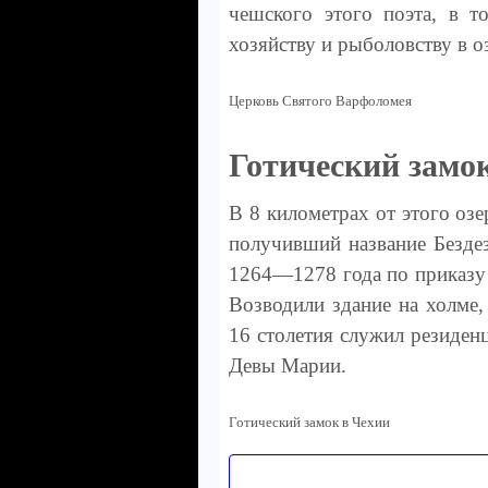
чешского этого поэта, в т
хозяйству и рыболовству в о
Церковь Святого Варфоломея
Готический замо
В 8 километрах от этого озе
получивший название Безде
1264—1278 года по приказу 
Возводили здание на холме,
16 столетия служил резиденц
Девы Марии.
Готический замок в Чехии