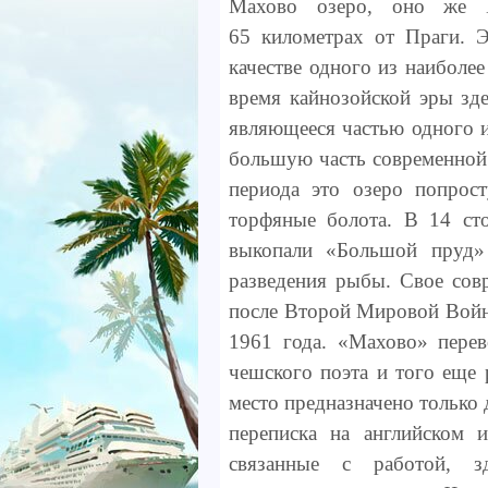
Махово озеро, оно же M
65 километрах от Праги. Э
качестве одного из наиболе
время кайнозойской эры зде
являющееся частью одного и
большую часть современной
периода это озеро попрос
торфяные болота. В 14 ст
выкопали «Большой пруд» 
разведения рыбы. Свое сов
после Второй Мировой Войны
1961 года. «Махово» пере
чешского поэта и того еще
место предназначено только
переписка на английском 
связанные с работой, зд