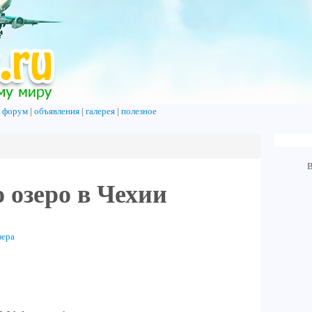
|
форум
|
объявления
|
галерея
|
полезное
В
 озеро в Чехии
зера