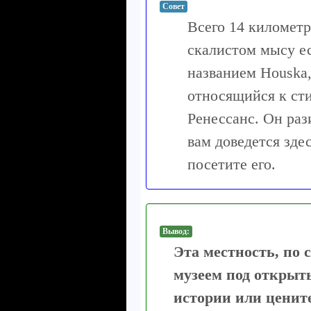
Совет
Всего 14 километр
скалистом мысу ес
названием Houska,
относящийся к ст
Ренессанс. Он раз
вам доведется зде
посетите его.
Вывод:
Эта местность, по 
музеем под открыт
истории или цените