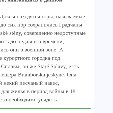
 Доксы находятся горы, называемые
е до сих пор сохранились Градчаны
ské stěny, совершенно недоступные
оть до недавнего времени,
ись они в военной зоне. А
е курортного городка под
Сплавы, он же Staré Splavy, есть
пещера Braniborská jeskyně. Она
й некий песчаный навес,
для жилья в период войны в 18
сто необходимо увидеть.