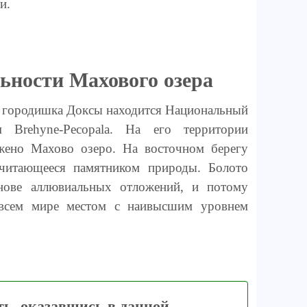
ии.
ьности Махового озера
е городишка Доксы находится Национальный
м Brehyne-Pecopala. На его территории
ожено Махово озеро. На восточном берегу
 считающееся памятником природы. Болото
нове аллювиальных отложений, и потому
 всем мире местом с наивысшим уровнем
ть, оказавшись в данной