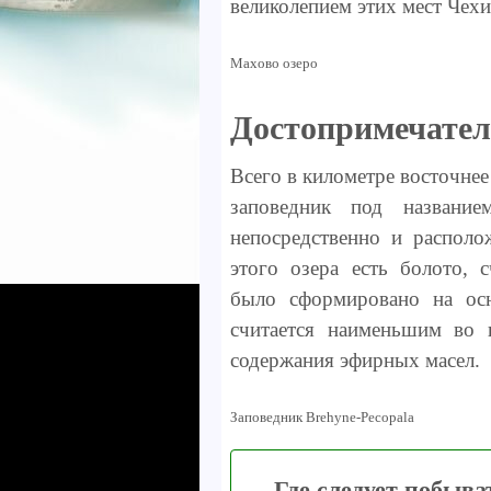
великолепием этих мест Чех
Махово озеро
Достопримечател
Всего в километре восточне
заповедник под название
непосредственно и распол
этого озера есть болото,
было сформировано на ос
считается наименьшим во
содержания эфирных масел.
Заповедник Brehyne-Pecopala
Где следует побыва