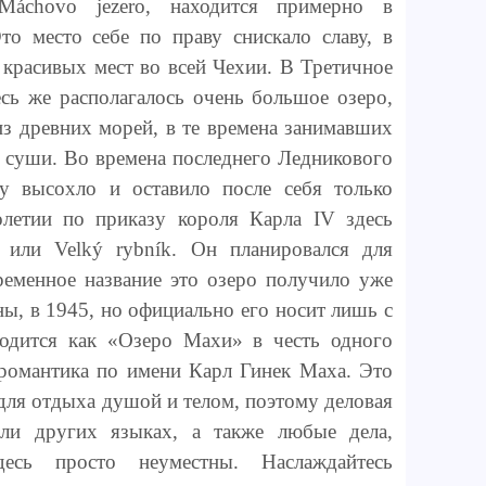
áchovo jezero, находится примерно в
то место себе по праву снискало славу, в
е красивых мест во всей Чехии. В Третичное
сь же располагалось очень большое озеро,
з древних морей, в те времена занимавших
 суши. Во времена последнего Ледникового
ту высохло и оставило после себя только
олетии по приказу короля Карла IV здесь
или Velký rybník. Он планировался для
ременное название это озеро получило уже
, в 1945, но официально его носит лишь с
водится как «Озеро Махи» в честь одного
 романтика по имени Карл Гинек Маха. Это
 для отдыха душой и телом, поэтому деловая
или других языках, а также любые дела,
есь просто неуместны. Наслаждайтесь