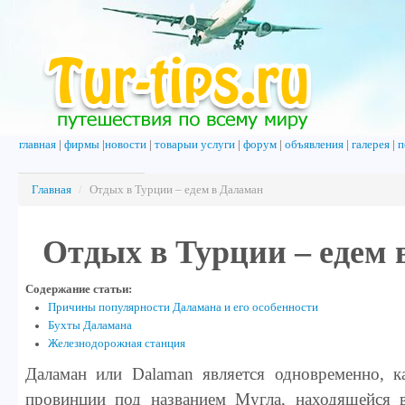
главная
|
фирмы
|
новости
|
товарыи услуги
|
форум
|
объявления
|
галерея
|
п
Главная
/
Отдых в Турции – едем в Даламан
Отдых в Турции – едем 
Содержание статьи:
Причины популярности Даламана и его особенности
Бухты Даламана
Железнодорожная станция
Даламан или Dalaman является одновременно, к
провинции под названием Мугла, находящейся в