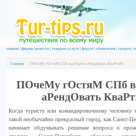
главная
|
фирмы
|
новости
|
товарыи услуги
|
форум
|
объявления
|
галерея
|
п
Главная
/
ПОчеМу гОстяМ СПб выгОднее аРендОвать КваРтиРу
ПОчеМу гОстяМ СПб в
аРендОвать КваРт
Когда туристу или командировочному человеку п
такой необычайно прекрасный город, как Санкт-Пе
начинает обдумывать решение вопроса о прож