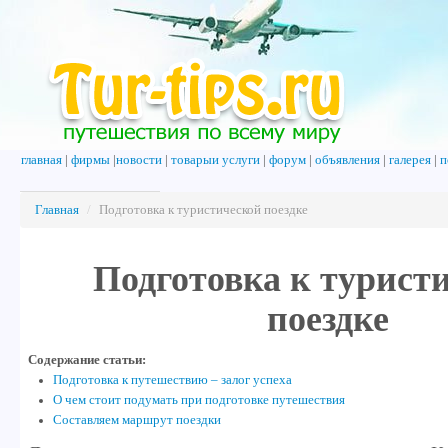
главная
|
фирмы
|
новости
|
товарыи услуги
|
форум
|
объявления
|
галерея
|
п
Главная
/
Подготовка к туристической поездке
Подготовка к турист
поездке
Содержание статьи:
Подготовка к путешествию – залог успеха
О чем стоит подумать при подготовке путешествия
Составляем маршрут поездки