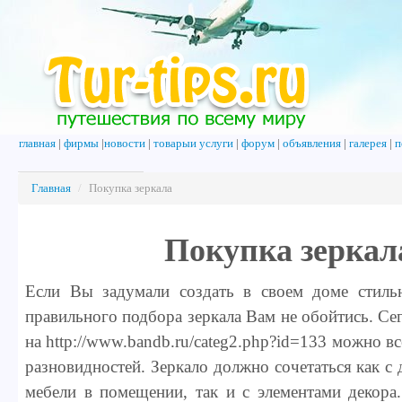
главная
|
фирмы
|
новости
|
товарыи услуги
|
форум
|
объявления
|
галерея
|
п
Главная
/
Покупка зеркала
Покупка зеркал
Если Вы задумали создать в своем доме стил
правильного подбора зеркала Вам не обойтись. Се
на http://www.bandb.ru/categ2.php?id=133 можно 
разновидностей. Зеркало должно сочетаться как с
мебели в помещении, так и с элементами декора