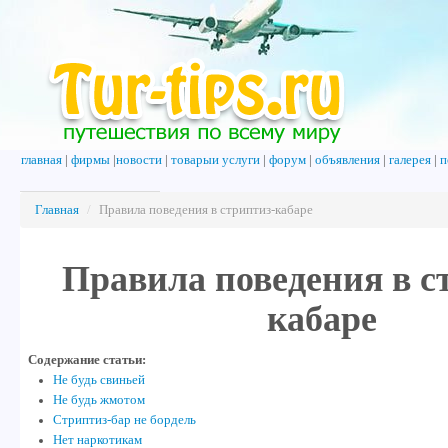
главная
|
фирмы
|
новости
|
товарыи услуги
|
форум
|
объявления
|
галерея
|
п
Главная
/
Правила поведения в стриптиз-кабаре
Правила поведения в с
кабаре
Содержание статьи:
Не будь свиньей
Не будь жмотом
Стриптиз-бар не бордель
Нет наркотикам