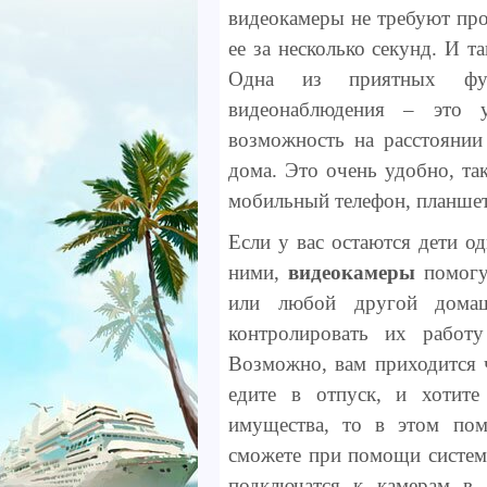
видеокамеры не требуют про
ее за несколько секунд. И т
Одна из приятных фун
видеонаблюдения – это у
возможность на расстоянии
дома. Это очень удобно, та
мобильный телефон, планшет
Если у вас остаются дети о
ними,
видеокамеры
помогут
или любой другой домаш
контролировать их работу
Возможно, вам приходится 
едите в отпуск, и хотит
имущества, то в этом по
сможете при помощи систем
подключатся к камерам в 