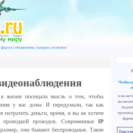
|
форум
|
объявления
|
галерея
|
полезное
В
видеонаблюдения
Чтобы к
м
 в жизни посещала мысль о том, чтобы
в космет
космети
ения у вас дома. И передумали, так как
водный
я потратить деньги, время, и вы не хотите
производ
фарма
т проводкой проводов. Современные
IP
азмер, они бывают беспроводные. Такие
Туры в н