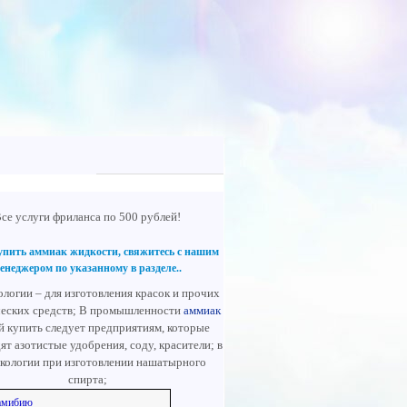
се услуги фриланса по 500 рублей!
упить аммиак жидкости, свяжитесь с нашим
енеджером по указанному в разделе..
ологии – для изготовления красок и прочих
ческих средств; В промышленности
аммиак
 купить следует предприятиям, которые
ят азотистые удобрения, соду, красители; в
кологии при изготовлении нашатырного
спирта;
амибию