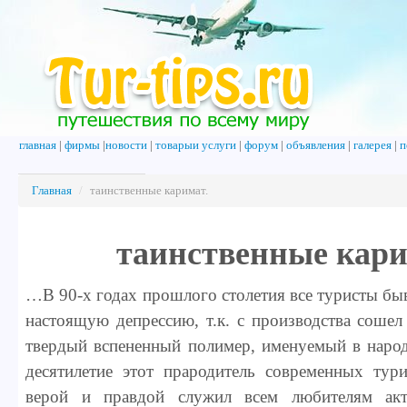
главная
|
фирмы
|
новости
|
товарыи услуги
|
форум
|
объявления
|
галерея
|
п
Главная
/
таинственные каримат.
таинственные кари
…В 90-х годах прошлого столетия все туристы б
настоящую депрессию, т.к. с производства сошел 
твердый вспененный полимер, именуемый в народ
десятилетие этот прародитель современных тури
верой и правдой служил всем любителям ак