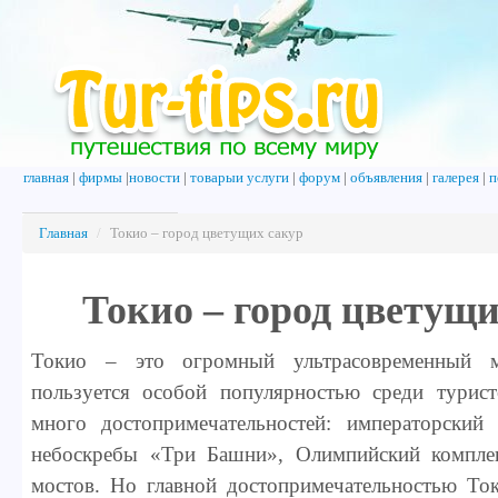
главная
|
фирмы
|
новости
|
товарыи услуги
|
форум
|
объявления
|
галерея
|
п
Главная
/
Токио – город цветущих сакур
Токио – город цветущи
Токио – это огромный ультрасовременный м
пользуется особой популярностью среди турис
много достопримечательностей: императорский 
небоскребы «Три Башни», Олимпийский компле
мостов. Но главной достопримечательностью Ток