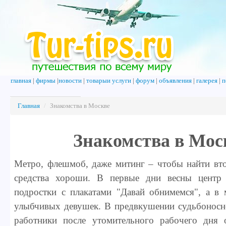
главная
|
фирмы
|
новости
|
товарыи услуги
|
форум
|
объявления
|
галерея
|
п
Главная
/
Знакомства в Москве
Знакомства в Мос
Метро, флешмоб, даже митинг – чтобы найти вто
средства хороши. В первые дни весны центр
подростки с плакатами "Давай обнимемся", а в 
улыбчивых девушек. В предвкушении судьбоносн
работники после утомительного рабочего дня