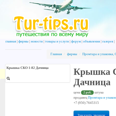
главная
|
фирмы
|
новости
|
товары и услуги
|
форум
|
объявления
|
галерея
|
Главная
/
фирмы
/
Промтара и упаковка,
Крышка СКО 1-82 Дачница
Крышка С
Дачница
цена
2 руб.
штука
продавец
Промтара и упаков
+7 (950) 7645315
Заказать звонок