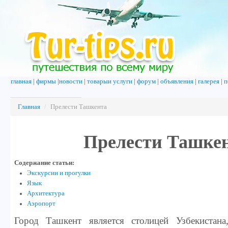
главная
|
фирмы
|
новости
|
товарыи услуги
|
форум
|
объявления
|
галерея
|
п
Главная
/
Прелести Ташкента
Прелести Ташке
Содержание статьи:
Экскурсии и прогулки
Язык
Архитектура
Аэропорт
Город Ташкент является столицей Узбекистана